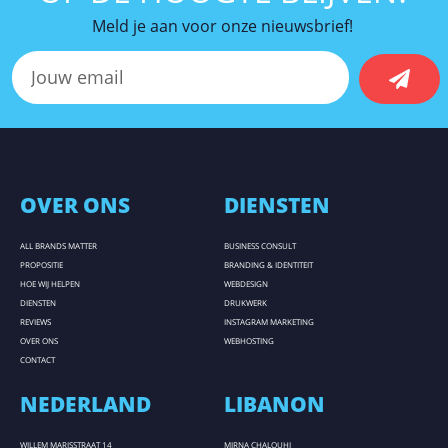
Meld je aan voor onze nieuwsbrief!
OVER ONS
DIENSTEN
ALL BRANDS MATTER
BUSINESS CONSULT
PROPOSITIE
BRANDING & IDENTITEIT
HOE WIJ HELPEN
WEBDESIGN
DIENSTEN
DRUKWERK
REVIEWS
INSTAGRAM MARKETING
OVER ONS
WEBHOSTING
CONTACT
NEDERLAND
LIBANON
WILLEM MARISSTRAAT 14
MIRNA CHALOUHI