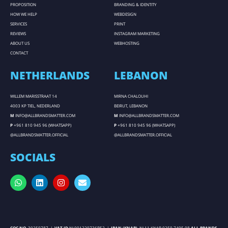
PROPOSITION
BRANDING & IDENTITY
HOW WE HELP
WEBDESIGN
SERVICES
PRINT
REVIEWS
INSTAGRAM MARKETING
ABOUT US
WEBHOSTING
CONTACT
NETHERLANDS
LEBANON
WILLEM MARISSTRAAT 14
MIRNA CHALOUHI
4003 KP TIEL, NEDERLAND
BEIRUT, LEBANON
M
INFO@ALLBRANDSMATTER.COM
M
INFO@ALLBRANDSMATTER.COM
P
+961 810 945 96 (WHATSAPP)
P
+961 810 945 96 (WHATSAPP)
@ALLBRANDSMATTER.OFFICIAL
@ALLBRANDSMATTER.OFFICIAL
SOCIALS
COC NO.
30259787 |
VAT ID
NL001229736B52 |
IBAN (KNAB)
NL11 KNAB 0259 7495 08
ALL BRANDS