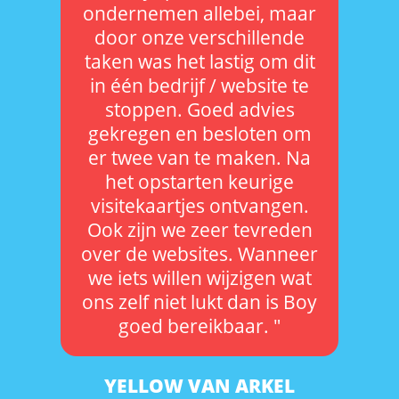
ondernemen allebei, maar
door onze verschillende
taken was het lastig om dit
in één bedrijf / website te
stoppen. Goed advies
gekregen en besloten om
er twee van te maken. Na
het opstarten keurige
visitekaartjes ontvangen.
Ook zijn we zeer tevreden
over de websites. Wanneer
we iets willen wijzigen wat
ons zelf niet lukt dan is Boy
goed bereikbaar. "
YELLOW VAN ARKEL