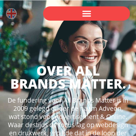
OVER ALL
BRANDS MATTER.
De fundering voor All Brands Matter is in
2009 gelegd onder de naam Adveon,
wat stond voor Advertisement & Online.
Waar destijds de focus lag op webdesign
en drukwerk, groeide dat in de loop der