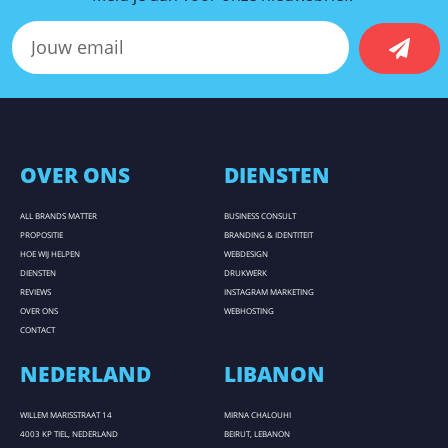
OVER ONS
DIENSTEN
ALL BRANDS MATTER
BUSINESS CONSULT
PROPOSITIE
BRANDING & IDENTITEIT
HOE WIJ HELPEN
WEBDESIGN
DIENSTEN
DRUKWERK
REVIEWS
INSTAGRAM MARKETING
OVER ONS
WEBHOSTING
CONTACT
NEDERLAND
LIBANON
WILLEM MARISSTRAAT 14
MIRNA CHALOUHI
4003 KP TIEL, NEDERLAND
BEIRUT, LEBANON