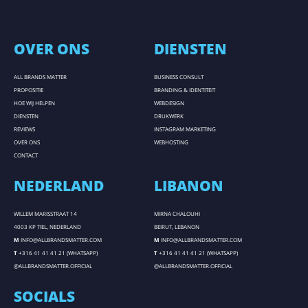
OVER ONS
DIENSTEN
ALL BRANDS MATTER
BUSINESS CONSULT
PROPOSITIE
BRANDING & IDENTITEIT
HOE WIJ HELPEN
WEBDESIGN
DIENSTEN
DRUKWERK
REVIEWS
INSTAGRAM MARKETING
OVER ONS
WEBHOSTING
CONTACT
NEDERLAND
LIBANON
WILLEM MARISSTRAAT 14
MIRNA CHALOUHI
4003 KP TIEL, NEDERLAND
BEIRUT, LEBANON
M
INFO@ALLBRANDSMATTER.COM
M
INFO@ALLBRANDSMATTER.COM
T
+316 41 41 41 21 (WHATSAPP)
T
+316 41 41 41 21 (WHATSAPP)
@ALLBRANDSMATTER.OFFICIAL
@ALLBRANDSMATTER.OFFICIAL
SOCIALS